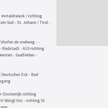
Inntaldreieck / richting
ein Süd - St. Johann / Tirol -
shofen de snelweg - -
- Radstadt - A10 richting
ienten - Saalfelden -
Kl Deutsches Eck - Bad
eogang
 Oostenrijk richting
it Wörgl Ost - richting St.
ogang