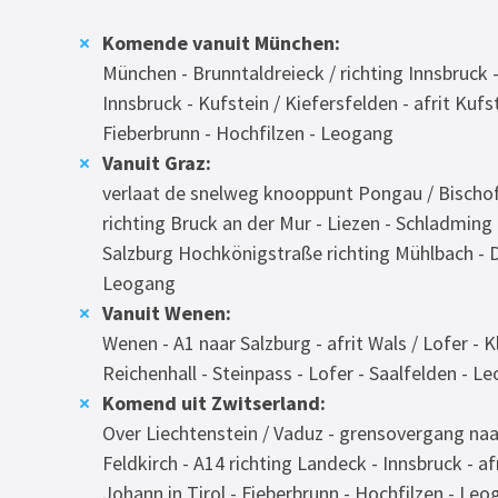
Komende vanuit München:
München - Brunntaldreieck / richting Innsbruck - 
Innsbruck - Kufstein / Kiefersfelden - afrit Kufst
Fieberbrunn - Hochfilzen - Leogang
Vanuit Graz:
verlaat de snelweg knooppunt Pongau / Bischof
richting Bruck an der Mur - Liezen - Schladming 
Salzburg Hochkönigstraße richting Mühlbach - D
Leogang
Vanuit Wenen:
Wenen - A1 naar Salzburg - afrit Wals / Lofer - 
Reichenhall - Steinpass - Lofer - Saalfelden - L
Komend uit Zwitserland:
Over Liechtenstein / Vaduz - grensovergang naar
Feldkirch - A14 richting Landeck - Innsbruck - afr
Johann in Tirol - Fieberbrunn - Hochfilzen - Le