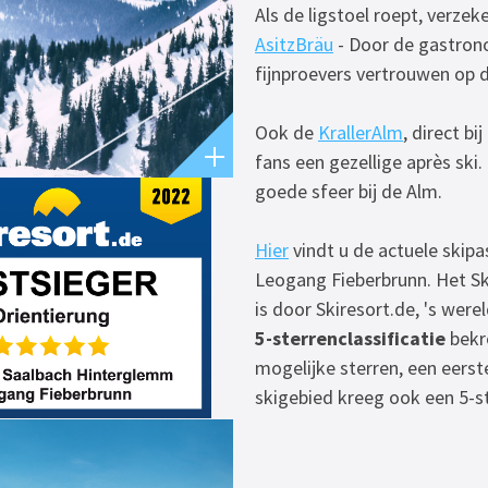
Als de ligstoel roept, verzek
AsitzBräu
- Door de gastrono
fijnproevers vertrouwen op d
Ook de
KrallerAlm
, direct b
fans een gezellige après ski
goede sfeer bij de Alm.
Hier
vindt u de actuele skipa
Leogang Fieberbrunn. Het S
is door Skiresort.de, 's wer
5-sterrenclassificatie
bekro
mogelijke sterren, een eerst
skigebied kreeg ook een 5-s