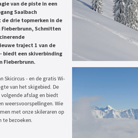
gie van de piste in een
eogang Saalbach
 de drie topmerken in de
 Fieberbrunn, Schmitten
scinerende
ieuwe traject 1 van de
 biedt een skiverbinding
m Fieberbrunn.
 Skicircus - en de gratis Wi-
oogte van het skigebied. De
e volgende afslag en biedt
en weersvoorspellingen. Wie
samen met onze skileraren op
n te bezoeken.