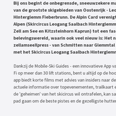
Bij ons begint de onbegrensde, sneeuwzekere ma
van de grootste skigebieden van Oostenrijk - L
Hinterglemm Fieberbrunn. De Alpin Card verenigt
Alpen (Skircircus Leogang Saalbach Hinterglemm
Zell am See en Kitzsteinhorn Kaprun) tot een fa
belevingswereld, waarin ook veel nieuw is: Het n
zellamseeXpress - van Schmitten naar Glemmtal -
met het Skicircus Leogang Saalbach Hinterglem
Dankzij de Mobile-Ski Guides - een innovatieve App van
Fi op meer dan 30 lift stations, bent u altijd op de h
app biedt korte films met advies van insiders naar d
actuele informatie over topevenementen, trailkaart 
de 'geheimen' van het skicircus wil ontrafelen, kan 
pad gaan om de beste pistes en de gezelligste hutte